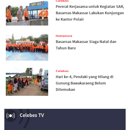
Celebes
Pererat Kerjasama untuk Kegiatan SAR,
Basarnas Makassar Lakukan Kunjungan
ke Kantor Polair
Humaniora
Basarnas Makassar Siaga Natal dan
Tahun Baru
Celebes
Hari ke-4, Pendaki yang Hilang di
Gunung Bawakaraeng Belum
Ditemukan
Now Playing
Celebes TV