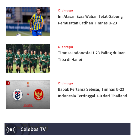
Olahraga
Ini Alasan Ezra Walian Telat Gabung
Pemusatan Latihan Timnas U-23
Olahraga
Timnas Indonesia U-23 Paling duluan
Tiba di Hanoi
Olahraga
Babak Pertama Selesai, Timnas U-23
Indonesia Tertinggal 1-0 dari Thailand
Now Playing
Celebes TV