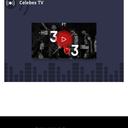
Now Playing
Celebes TV