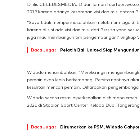
Dirilis CELEBESMEDIA.ID dari laman fourfourtwo.c
2019 karena adanya kesamaan visi dan misi antara Per
“Saya tidak mempermasalahkan melatih tim Liga 3, Li
karena di sini ada visi dan misi dari Persita yang ses
juga mau membangun tim pengembangan,” ungkap 
Baca Juga :
Pelatih Bali United Siap Mengundur
Widodo menambahkan, “Mereka ingin mengembangkan 
pemain akan lebih berkembang. Persita nantinya aka
kesulitan mencari pemain. Diharapkan pengembangan i
Widodo secara resmi diperkenalkan oleh manajemen Pe
2021 di Stadion Sport Center Kelapa Dua, Tangerang
Baca Juga :
Dirumorkan ke PSM, Widodo Cahyono