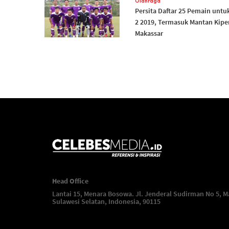
Olahraga
Persita Daftar 25 Pemain untu
2 2019, Termasuk Mantan Kipe
Makassar
Head Office
Lantai 15, Menara Bosowa. Jl. Jenderal Sudirman No 5, M
Sulawesi Selatan, Indonesia, 90115