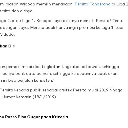
om, alasan Widodo memilih menangani
Persita Tangerang
di Liga 
sita dan dirinya.
ga 2, atau Liga 1. Kenapa saya akhirnya memilih Persita? Tentu
uai dengan saya. Mereka tidak hanya ingin promosi ke Liga 1, tapi
Widodo.
kan Diri
pemain mulai dari tingkatan-tingkatan di bawah, sehingga
n punya bank data pemain, sehingga ke depannya tidak akan
ni bisa berjalan konsisten.”
rsita kepada publik sebagai arsitek Persita mulai 2019 hingga
, Jumat kemarin (18/1/2019).
 Putro Bisa Gugur pada Kriteria