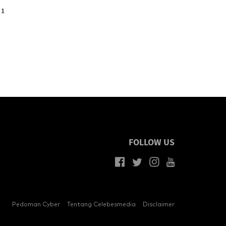
 1
FOLLOW US
Pedoman Cyber
Tentang Celebesmedia
Disclaimer