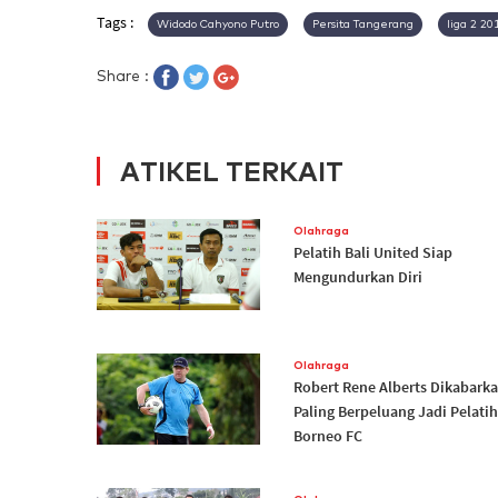
Tags :
Widodo Cahyono Putro
Persita Tangerang
liga 2 20
Share :
ATIKEL TERKAIT
Olahraga
Pelatih Bali United Siap
Mengundurkan Diri
Olahraga
Robert Rene Alberts Dikabark
Paling Berpeluang Jadi Pelatih
Borneo FC