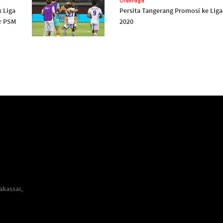
Olahraga
k Liga
Persita Tangerang Promosi ke Liga
r PSM
2020
akassar,