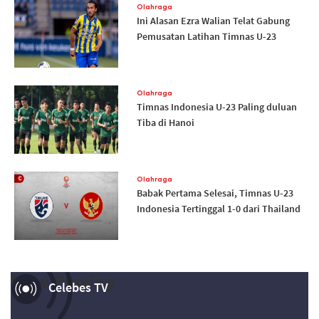
Olahraga
Ini Alasan Ezra Walian Telat Gabung
Pemusatan Latihan Timnas U-23
Olahraga
Timnas Indonesia U-23 Paling duluan
Tiba di Hanoi
Olahraga
Babak Pertama Selesai, Timnas U-23
Indonesia Tertinggal 1-0 dari Thailand
Now Playing
Celebes TV