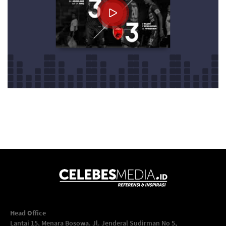
Head Office
Lantai 15, Menara Bosowa. Jl. Jenderal Sudirman No 5,