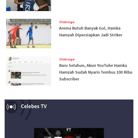
Olahraga
Arema Butuh Banyak Gol, Hamka
Hamzah Dipersiapkan Jadi Striker
Olahraga
Baru Setahun, Akun YouTube Hamka
Hamzah Sudah Nyaris Tembus 100 Ribu
Subscriber
Now Playing
Celebes TV