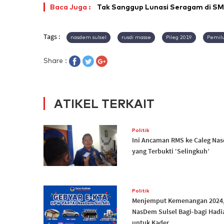
Baca Juga :
Tak Sanggup Lunasi Seragam di SMP
Tags :
nasdem sulsel
rusdi masse
Pileg 2019
Pemil
Share :
ATIKEL TERKAIT
Politik
Ini Ancaman RMS ke Caleg Na
yang Terbukti ‘Selingkuh’
Politik
Menjemput Kemenangan 2024
NasDem Sulsel Bagi-bagi Hadi
untuk Kader