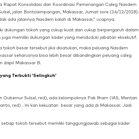
ka Rapat Konsolidasi dan Koordinasi Pemenangan Caleg Nasdem
ulsel, jalan Bontolempangan, Makassar, Jumat sore (14/12/2018).
tidak ada jalannya Nasdem kalah di Makassar," ucapnya.
ki dukungan tokoh yang cukup kuat dan cukup berpengaruh dalam
 juga memiliki dukungan kader yang menduduki jabatan eksekutif.
a tokoh besar tersebut jika disatukan, maka peluang Nasdem
sar seharusnya bisa lebih besar dibandingkan peluang caleg
n dapil Makassar B.
ang Terbukti ‘Selingkuh’
an Gubernur Sulsel, red), ada kelompoknya Pak Ilham (IAS, Mantan
to, red) . Ini kan kekuatan besar yang ada di Makassar. Jadi
 setiap tokoh tersebut memiliki tanggungjawab sebagai kader