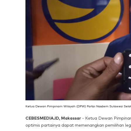
Ketua Dewan Pimpinam Wilayah (DPW) Partai Nasdem Sulawesi Selatan,
CEBESMEDIA.ID, Makassar
- Ketua Dewan Pimpinan
optimis partainya dapat memenangkan pemilihan legi