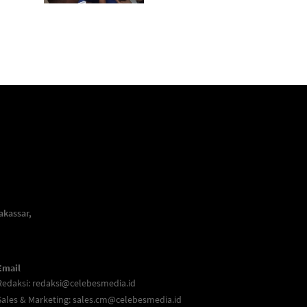
akassar,
Email
Redaksi:
redaksi@celebesmedia.id
Sales & Marketing:
sales.cm@celebesmedia.id