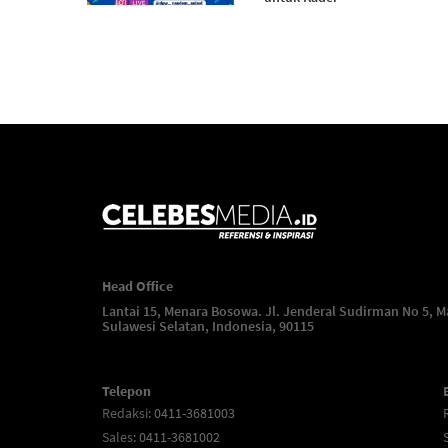
Head Office
Lantai 15, Menara Bosowa. Jl. Jenderal Sudirman No 5, M
Sulawesi Selatan, Indonesia, 90115
Telepon
Redaksi
: 0411-3681003
Sales
: 0411-3681002