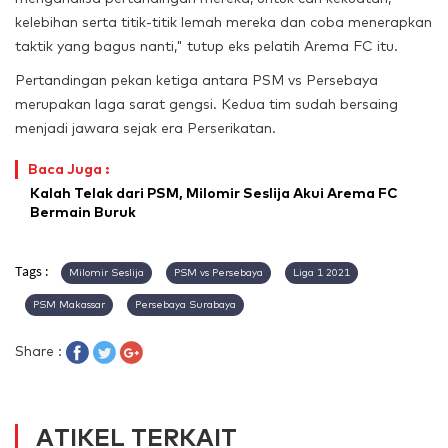
kelebihan serta titik-titik lemah mereka dan coba menerapkan
taktik yang bagus nanti," tutup eks pelatih Arema FC itu.
Pertandingan pekan ketiga antara PSM vs Persebaya
merupakan laga sarat gengsi. Kedua tim sudah bersaing
menjadi jawara sejak era Perserikatan.
Baca Juga :
Kalah Telak dari PSM, Milomir Seslija Akui Arema FC
Bermain Buruk
Tags :
Milomir Seslija
PSM vs Persebaya
Liga 1 2021
PSM Makassar
Persebaya Surabaya
Share :
ATIKEL TERKAIT