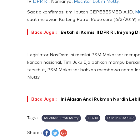
IV
DPR RI
. Namanya,
Muchtar Luthfi Mutty
.
Saat dikonfirmasi tim liputan CEPEBESMEDIA.ID,
Mu
saat melawan Kalteng Putra, Rabu sore (6/3/2019) n
Baca Juga :
Betah di Komisi II DPR RI, Ini yang 
Legislator NasDem ini menilai PSM Makassar merupak
kancah nasional, Tim Juku Eja bahkan mampu bersain
tersebut, PSM Makassar bahkan membawa nama Indon
Mutty.
Baca Juga :
Ini Alasan Andi Rukman Nurdin Lebi
Tags :
Muchtar Luthfi Mutty
DPR RI
PSM MAKASSAR
Share :