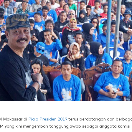
M Makassar di
Piala Presiden 2019
terus berdatangan dari berbaga
PSM yang kini mengemban tanggungjawab sebagai anggota komisi