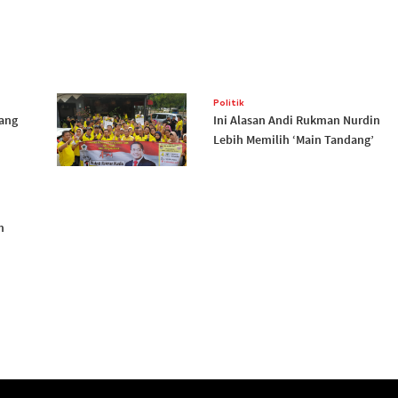
Politik
yang
Ini Alasan Andi Rukman Nurdin
Lebih Memilih ‘Main Tandang’
m