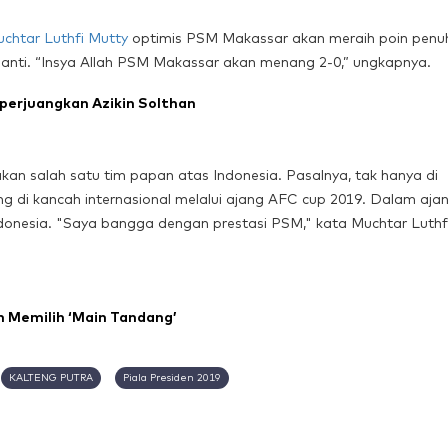
chtar Luthfi Mutty
optimis PSM Makassar akan meraih poin penu
anti. “Insya Allah PSM Makassar akan menang 2-0,” ungkapnya.
Diperjuangkan Azikin Solthan
an salah satu tim papan atas Indonesia. Pasalnya, tak hanya di
g di kancah internasional melalui ajang AFC cup 2019. Dalam aja
esia. "Saya bangga dengan prestasi PSM," kata Muchtar Luthf
h Memilih ‘Main Tandang’
KALTENG PUTRA
Piala Presiden 2019