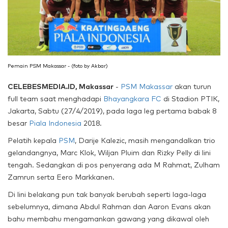
Pemain PSM Makassar - (foto by Akbar)
CELEBESMEDIA.ID, Makassar
-
PSM Makassar
akan turun
full team saat menghadapi
Bhayangkara FC
di Stadion PTIK,
Jakarta, Sabtu (27/4/2019), pada laga leg pertama babak 8
besar
Piala Indonesia
2018.
Pelatih kepala
PSM
, Darije Kalezic, masih mengandalkan trio
gelandangnya, Marc Klok, Wiljan Pluim dan Rizky Pelly di lini
tengah. Sedangkan di pos penyerang ada M Rahmat, Zulham
Zamrun serta Eero Markkanen.
Di lini belakang pun tak banyak berubah seperti laga-laga
sebelumnya, dimana Abdul Rahman dan Aaron Evans akan
bahu membahu mengamankan gawang yang dikawal oleh