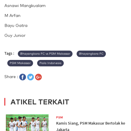
Asnawi Mangkualam
M Arfan
Bayu Gatra
Guy Junior
Tags :
Bhayangkara FC vs PSM Makassar
Bhayangkara FC
PSM Makassar
Piala Indonesia
Share :
ATIKEL TERKAIT
PSM
Kamis Siang, PSM Makassar Bertolak ke
Jakarta