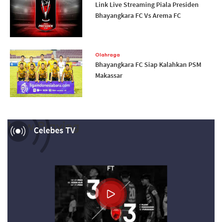
Link Live Streaming Piala Presiden
Bhayangkara FC Vs Arema FC
Olahraga
Bhayangkara FC Siap Kalahkan PSM
Makassar
Now Playing
Celebes TV