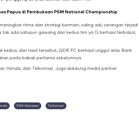
has Papua di Pembukaan PSM National Championship
ningkat ritme dan strategi bermain, saling adu serangan terjadi
a tak ada satupun gawang dari kedua tim ya G berhasil terbobol,
k kedua, dari hasil tersebut, QDR FC berhasil unggul atas Bank
ptakan pada babak pertama sebelumnya.
ar, Honda, dan Telkomsel. Juga didukung media partner
onda
PSM Makassar
Telkomsel