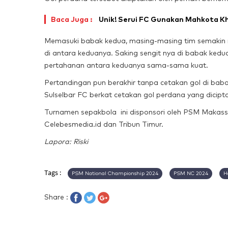
Baca Juga :
Unik! Serui FC Gunakan Mahkota K
Memasuki babak kedua, masing-masing tim semakin me
di antara keduanya. Saking sengit nya di babak kedu
pertahanan antara keduanya sama-sama kuat.
Pertandingan pun berakhir tanpa cetakan gol di baba
Sulselbar FC berkat cetakan gol perdana yang dici
Turnamen sepakbola ini disponsori oleh PSM Makass
Celebesmedia.id dan Tribun Timur.
Lapora: Riski
Tags :
PSM National Championship 2024
PSM NC 2024
H
Share :