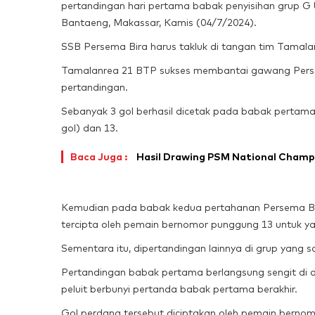
pertandingan hari pertama babak penyisihan grup G
Bantaeng, Makassar, Kamis (04/7/2024).
SSB Persema Bira harus takluk di tangan tim Tamal
Tamalanrea 21 BTP sukses membantai gawang Persem
pertandingan.
Sebanyak 3 gol berhasil dicetak pada babak pertama
gol) dan 13.
Baca Juga :
Hasil Drawing PSM National Champ
Kemudian pada babak kedua pertahanan Persema Bira
tercipta oleh pemain bernomor punggung 13 untuk ya
Sementara itu, dipertandingan lainnya di grup yang 
Pertandingan babak pertama berlangsung sengit di a
peluit berbunyi pertanda babak pertama berakhir.
Gol perdana tersebut diciptakan oleh pemain bern