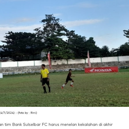
7/2024) - (foto by : Rini)
n tim Bank Sulselbar FC harus menelan kekalahan di akhir