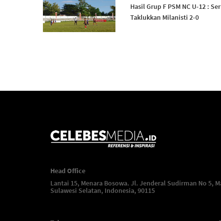
Hasil Grup F PSM NC U-12 : Ser
Taklukkan Milanisti 2-0
Head Office
Lantai 15, Menara Bosowa. Jl. Jenderal Sudirman No 5, M
Sulawesi Selatan, Indonesia, 90115