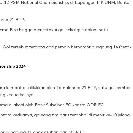
 U-12 PSM National Championship, di Lapangan FIK UNM, Banta-
anrea 21 BTP.
a Bira hingga mencetak 4 gol sekaligus dalam satu
. Gol tersebut tercipta dari pemain bernomor punggung 14 (cetak 
ionship 2024
 kembali ditaklukkan oleh Tamalanrea 21 BTP, satu gol kembali
ng kedua kalinya.
sama dilakoni oleh Bank Sulselbar FC kontra QDR FC.
ntara keduanya, gawang tim baru terbobol di menit ke-10 jelang
omor punggung 11 anak asuhan dari QDR FC.