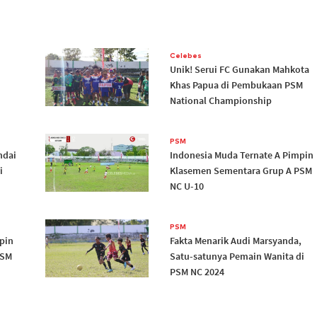
Celebes
Unik! Serui FC Gunakan Mahkota
Khas Papua di Pembukaan PSM
National Championship
PSM
ndai
Indonesia Muda Ternate A Pimpin
i
Klasemen Sementara Grup A PSM
NC U-10
PSM
pin
Fakta Menarik Audi Marsyanda,
PSM
Satu-satunya Pemain Wanita di
PSM NC 2024