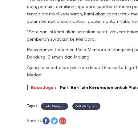
bola, pemain, demikian juga para supoter di mana pu
terkait protokol kesehatan, kami akan coba untuk me
dalam bentuk prakompetisi," papar mantan Kabareskr
"Sore hari ini kami akan serahkan surat izin keramaia
pemberian surat izin ke Menpora.
Rencananya, turnamen Piala Menpora berlangsung pad
Bandung, Sleman dan Malang.
Ajang tersebut diproyeksikan diikuti 18 peserta Liga
Medan.
Baca Juga :
Polri Beri Izin Keramaian untuk Pia
Tags :
Piala Menpora
Zulkifli Syukur
Share :