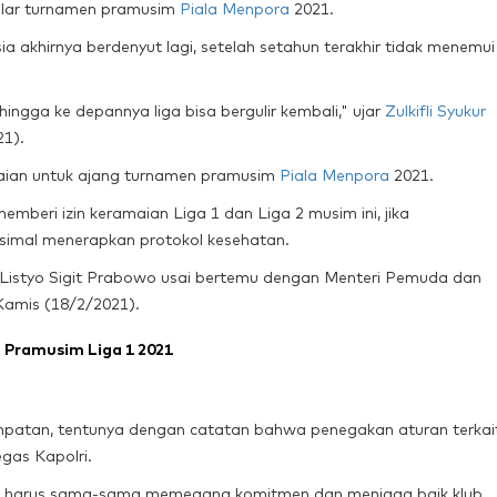
gelar turnamen pramusim
Piala Menpora
2021.
a akhirnya berdenyut lagi, setelah setahun terakhir tidak menemui
ingga ke depannya liga bisa bergulir kembali," ujar
Zulkifli Syukur
1).
maian untuk ajang turnamen pramusim
Piala Menpora
2021.
emberi izin keramaian Liga 1 dan Liga 2 musim ini, jika
simal menerapkan protokol kesehatan.
l. Listyo Sigit Prabowo usai bertemu dengan Menteri Pemuda dan
Kamis (18/2/2021).
 Pramusim Liga 1 2021
patan, tentunya dengan catatan bahwa penegakan aturan terkai
egas Kapolri.
ta harus sama-sama memegang komitmen dan menjaga baik klub