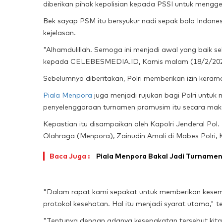
diberikan pihak kepolisian kepada PSSI untuk meng
Bek sayap PSM itu bersyukur nadi sepak bola Indonesi
kejelasan.
"Alhamdulillah. Semoga ini menjadi awal yang baik seh
kepada CELEBESMEDIA.ID, Kamis malam (18/2/202
Sebelumnya diberitakan, Polri memberikan izin kera
Piala Menpora
juga menjadi rujukan bagi Polri untuk m
penyelenggaraan turnamen pramusim itu secara mak
Kepastian itu disampaikan oleh Kapolri Jenderal Po
Olahraga (Menpora), Zainudin Amali di Mabes Polri, 
Baca Juga :
Piala Menpora Bakal Jadi Turnamen
"Dalam rapat kami sepakat untuk memberikan kesem
protokol kesehatan. Hal itu menjadi syarat utama," t
"Tentunya dengan adanya kesepakatan tersebut ki