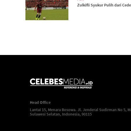
Zulkifli Syukur Pulih dari Cede
Head Office
Lantai 15, Menara Bosowa. Jl. Jenderal Sudirman No 5, M
Sulawesi Selatan, Indonesia, 90115