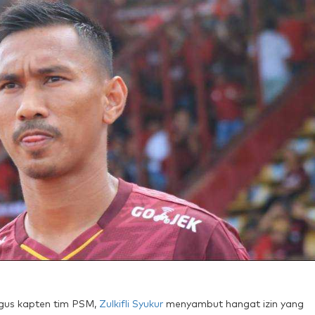
igus kapten tim PSM,
Zulkifli Syukur
menyambut hangat izin yang