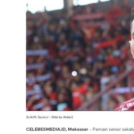
Zulkifli Syukur - (foto by Akbar)
CELEBESMEDIA.ID, Makassar
- Pemain senior sekal