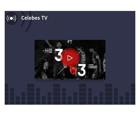
Now Playing
Celebes TV