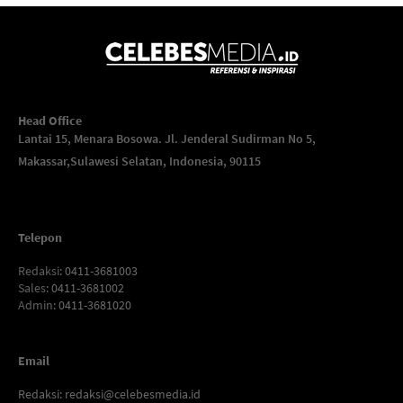
Head Office
Lantai 15, Menara Bosowa. Jl. Jenderal Sudirman No 5,
Makassar,
Sulawesi Selatan, Indonesia, 90115
Telepon
Redaksi
: 0411-3681003
Sales
: 0411-3681002
Admin
: 0411-3681020
Email
Redaksi:
redaksi@celebesmedia.id