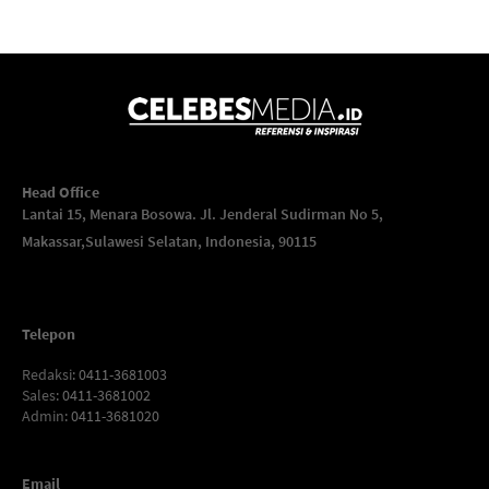
Head Office
Lantai 15, Menara Bosowa. Jl. Jenderal Sudirman No 5,
Makassar,
Sulawesi Selatan, Indonesia, 90115
Telepon
Redaksi
: 0411-3681003
Sales
: 0411-3681002
Admin
: 0411-3681020
Email