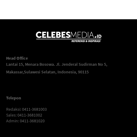
Head Office
Lantai 15, Menara Bosowa. Jl. Jenderal Sudirman No 5,
Makassar,
Sulawesi Selatan, Indonesia, 90115
Telepon
Redaksi
: 0411-3681003
Sales
: 0411-3681002
Admin
: 0411-3681020