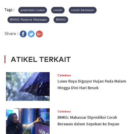
Tags :
prakiraan cuaca
cerah
cerah berawan
BMKG Paotere Makassar
BMKG
Share :
ATIKEL TERKAIT
Celebes
Luwu Raya Diguyur Hujan Pada Malam
Hingga Dini Hari Besok
Celebes
BMKG: Makassar Diprediksi Cerah
Berawan dalam Sepekan ke Depan