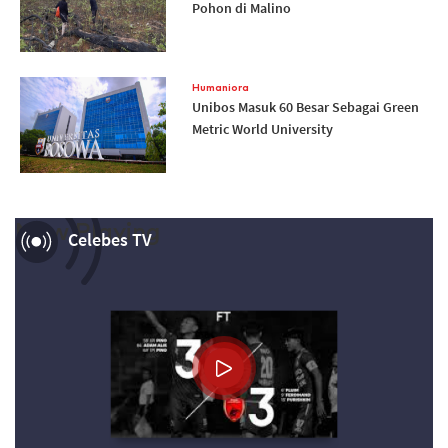
Pohon di Malino
Humaniora
Unibos Masuk 60 Besar Sebagai Green
Metric World University
Now Playing
Celebes TV