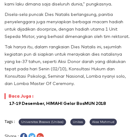
kami laku dimana saja diseluruh dunia," pungkasnya.
Disela-sela puncak Dies Natalis berlangsung, panitia
penyelenggara juga menyiapkan berbagai macam hadiah
untuk dijadikan doorprize, dengan hadiah utama 1 Unit
Sepeda Motor, yang berhasil dimenangkan oleh tim rektorat.
Tak hanya itu, dalam rangkaian Dies Natalis ini, sejumlah
kegiatan pun di siapkan untuk merayakan dies natalisnya
yang ke-37 tahun, seperti Aksi Donor darah yang dilakukan
tepat pada hari Senin (02/10), Konsultasi Hukum dan
Konsultasi Psikologi, Seminar Nasional, Lomba nyanyi solo,
dan Lomba Master Of Ceremony.
Baca Juga :
17-19 Desember, HIMAHI Gelar BosMUN 2018
Tags :
Universitas Bosowa (Unibos)
Unibos
Aksa Mahmud
Share :