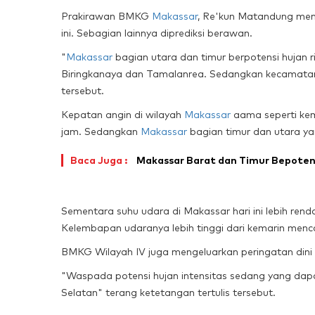
Prakirawan BMKG
Makassar
, Re'kun Matandung men
ini. Sebagian lainnya diprediksi berawan.
"
Makassar
bagian utara dan timur berpotensi hujan 
Biringkanaya dan Tamalanrea. Sedangkan kecamatan 
tersebut.
Kepatan angin di wilayah
Makassar
aama seperti kema
jam. Sedangkan
Makassar
bagian timur dan utara ya
Baca Juga :
Makassar Barat dan Timur Bepotens
Sementara suhu udara di Makassar hari ini lebih rend
Kelembapan udaranya lebih tinggi dari kemarin menc
BMKG Wilayah IV juga mengeluarkan peringatan dini
"Waspada potensi hujan intensitas sedang yang dapat 
Selatan" terang ketetangan tertulis tersebut.