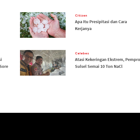
Citizen
Apa Itu Presipitasi dan Cara
Kerjanya
Celebes
i
Atasi Kekeringan Ekstrem, Pempr
Sore
Sulsel Semai 10 Ton NaCl