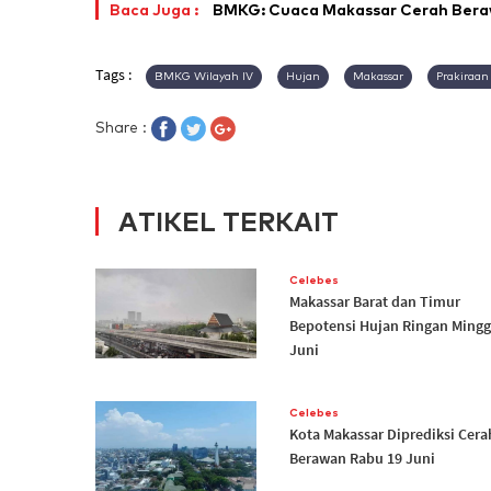
Baca Juga :
BMKG: Cuaca Makassar Cerah Beraw
Tags :
BMKG Wilayah IV
Hujan
Makassar
Prakiraan
Share :
ATIKEL TERKAIT
Celebes
Makassar Barat dan Timur
Bepotensi Hujan Ringan Mingg
Juni
Celebes
Kota Makassar Diprediksi Cera
Berawan Rabu 19 Juni