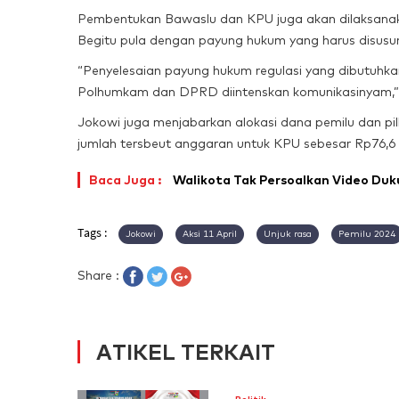
Pembentukan Bawaslu dan KPU juga akan dilaksanaka
Begitu pula dengan payung hukum yang harus disusu
“Penyelesaian payung hukum regulasi yang dibutuhkan
Polhumkam dan DPRD diintenskan komunikasinyam,”
Jokowi juga menjabarkan alokasi dana pemilu dan pi
jumlah tersbeut anggaran untuk KPU sebesar Rp76,6 tr
Baca Juga :
Walikota Tak Persoalkan Video Du
Tags :
Jokowi
Aksi 11 April
Unjuk rasa
Pemilu 2024
Share :
ATIKEL TERKAIT