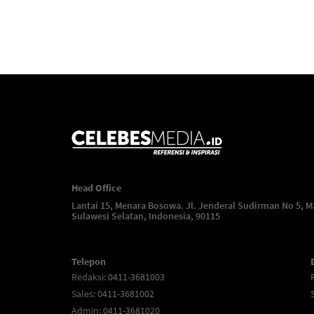
Head Office
Lantai 15, Menara Bosowa. Jl. Jenderal Sudirman No 5, M
Sulawesi Selatan, Indonesia, 90115
Telepon
Redaksi
: 0411-3681003
Sales
: 0411-3681002
Admin
: 0411-3681020