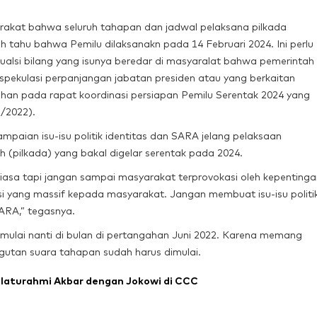
akat bahwa seluruh tahapan dan jadwal pelaksana pilkada
h tahu bahwa Pemilu dilaksanakn pada 14 Februari 2024. Ini perlu
kualsi bilang yang isunya beredar di masyaralat bahwa pemerintah
pekulasi perpanjangan jabatan presiden atau yang berkaitan
an pada rapat koordinasi persiapan Pemilu Serentak 2024 yang
3/2022).
mpaian isu-isu politik identitas dan SARA jelang pelaksaan
 (pilkada) yang bakal digelar serentak pada 2024.
biasa tapi jangan sampai masyarakat terprovokasi oleh kepentinga
asi yang massif kepada masyarakat. Jangan membuat isu-isu politi
SARA,” tegasnya.
imulai nanti di bulan di pertangahan Juni 2022. Karena memang
tan suara tahapan sudah harus dimulai.
aturahmi Akbar dengan Jokowi di CCC