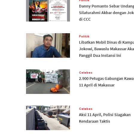
Politik
Danny Pomanto Sebar Undan
Silaturahmi Akbar dengan Jo
di CCC
Politik
Libatkan Mobil Dinas di Kamp
Jokowi, Bawaslu Makassar Ak
Panggil Dua Instansi Ini
Celebes
2.900 Petugas Gabungan Kawal
11 April di Makassar
Celebes
Aksi 11 April, Polisi Siagakan
Kendaraan Taktis