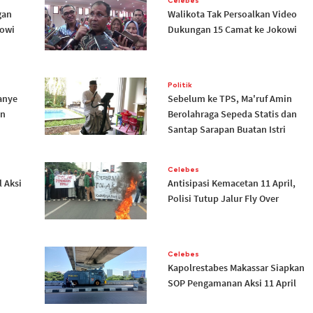
Celebes
gan
Walikota Tak Persoalkan Video
kowi
Dukungan 15 Camat ke Jokowi
Politik
anye
Sebelum ke TPS, Ma'ruf Amin
an
Berolahraga Sepeda Statis dan
Santap Sarapan Buatan Istri
Celebes
 Aksi
Antisipasi Kemacetan 11 April,
Polisi Tutup Jalur Fly Over
Celebes
Kapolrestabes Makassar Siapkan
SOP Pengamanan Aksi 11 April