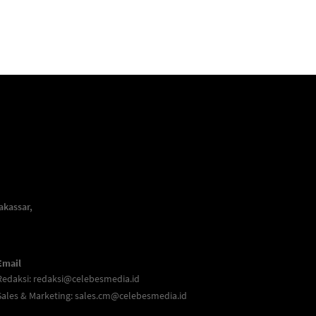
akassar,
Email
Redaksi:
redaksi@celebesmedia.id
Sales & Marketing:
sales.cm@celebesmedia.id