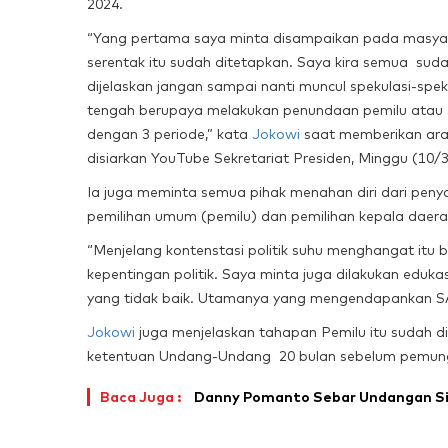
2024.
“Yang pertama saya minta disampaikan pada masyar
serentak itu sudah ditetapkan. Saya kira semua suda
dijelaskan jangan sampai nanti muncul spekulasi-spe
tengah berupaya melakukan penundaan pemilu atau s
dengan 3 periode,” kata
Jokowi
saat memberikan arah
disiarkan YouTube Sekretariat Presiden, Minggu (10/
Ia juga meminta semua pihak menahan diri dari penya
pemilihan umum (pemilu) dan pemilihan kepala daerah
“Menjelang kontenstasi politik suhu menghangat itu 
kepentingan politik. Saya minta juga dilakukan eduk
yang tidak baik. Utamanya yang mengendapankan 
Jokowi
juga menjelaskan tahapan Pemilu itu sudah d
ketentuan Undang-Undang 20 bulan sebelum pemungu
Baca Juga :
Danny Pomanto Sebar Undangan Sil