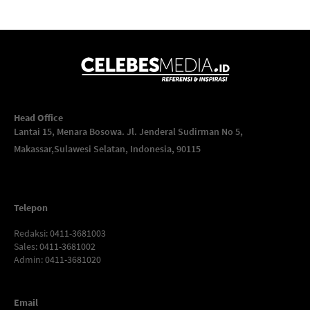
Head Office
Lantai 15, Menara Bosowa. Jl. Jenderal Sudirman No 5,
Makassar,
Sulawesi Selatan, Indonesia, 90115
Telepon
Redaksi
: 0411-3681003
Sales
: 0411-3681002
Admin
: 0411-3681020
Email