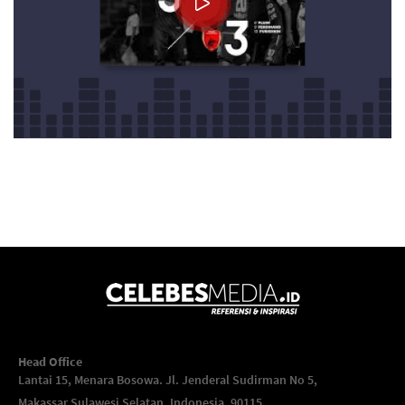
Head Office
Lantai 15, Menara Bosowa. Jl. Jenderal Sudirman No 5,
Makassar,
Sulawesi Selatan, Indonesia, 90115