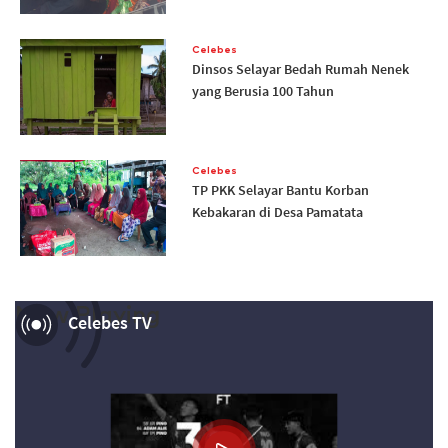
Celebes
Dinsos Selayar Bedah Rumah Nenek
yang Berusia 100 Tahun
Celebes
TP PKK Selayar Bantu Korban
Kebakaran di Desa Pamatata
Now Playing
Celebes TV