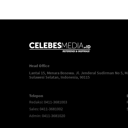
Head Office
Lantai 15, Menara Bosowa. Jl. Jenderal Sudirman No 5, M
Sulawesi Selatan, Indonesia, 90115
Telepon
Redaksi
: 0411-3681003
Sales
: 0411-3681002
Admin
: 0411-3681020