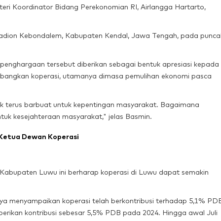
eri Koordinator Bidang Perekonomian RI, Airlangga Hartarto,
tadion Kebondalem, Kabupaten Kendal, Jawa Tengah, pada punca
enghargaan tersebut diberikan sebagai bentuk apresiasi kepada
mbangkan koperasi, utamanya dimasa pemulihan ekonomi pasca
tuk terus barbuat untuk kepentingan masyarakat. Bagaimana
tuk kesejahteraan masyarakat," jelas Basmin.
t Ketua Dewan Koperasi
i Kabupaten Luwu ini berharap koperasi di Luwu dapat semakin
ya menyampaikan koperasi telah berkontribusi terhadap 5,1% PD
erikan kontribusi sebesar 5,5% PDB pada 2024. Hingga awal Juli