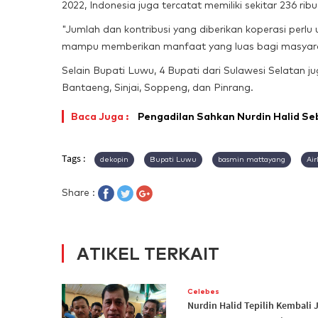
2022, Indonesia juga tercatat memiliki sekitar 236 ri
"Jumlah dan kontribusi yang diberikan koperasi perlu 
mampu memberikan manfaat yang luas bagi masyara
Selain Bupati Luwu, 4 Bupati dari Sulawesi Selatan
Bantaeng, Sinjai, Soppeng, dan Pinrang.
Baca Juga :
Pengadilan Sahkan Nurdin Halid S
Tags :
dekopin
Bupati Luwu
basmin mattayang
Air
Share :
ATIKEL TERKAIT
Celebes
Nurdin Halid Tepilih Kembali 