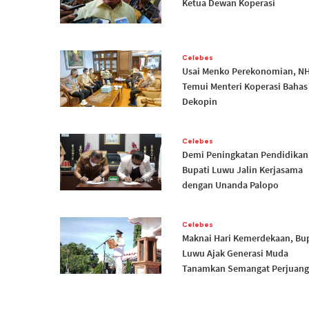
Ketua Dewan Koperasi
Celebes
Usai Menko Perekonomian, N
Temui Menteri Koperasi Bahas
Dekopin
Celebes
Demi Peningkatan Pendidikan
Bupati Luwu Jalin Kerjasama
dengan Unanda Palopo
Celebes
Maknai Hari Kemerdekaan, Bu
Luwu Ajak Generasi Muda
Tanamkan Semangat Perjuan