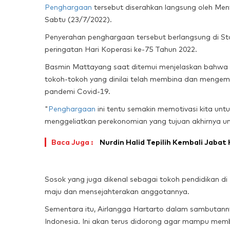
Penghargaan
tersebut diserahkan langsung oleh Ment
Sabtu (23/7/2022).
Penyerahan penghargaan tersebut berlangsung di S
peringatan Hari Koperasi ke-75 Tahun 2022.
Basmin Mattayang saat ditemui menjelaskan bahwa p
tokoh-tokoh yang dinilai telah membina dan menge
pandemi Covid-19.
"
Penghargaan
ini tentu semakin memotivasi kita un
menggeliatkan perekonomian yang tujuan akhirnya un
Baca Juga :
Nurdin Halid Tepilih Kembali Jaba
Sosok yang juga dikenal sebagai tokoh pendidikan d
maju dan mensejahterakan anggotannya.
Sementara itu, Airlangga Hartarto dalam sambutann
Indonesia. Ini akan terus didorong agar mampu memb