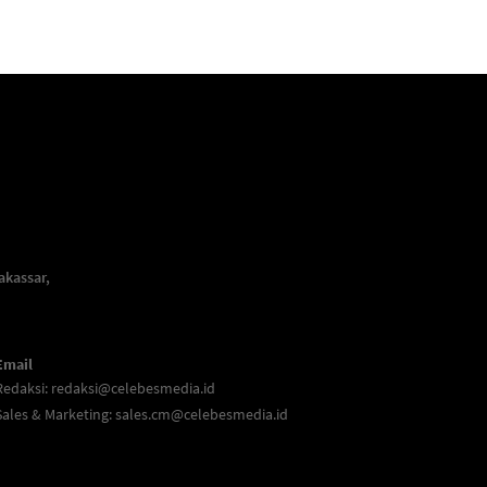
akassar,
Email
Redaksi:
redaksi@celebesmedia.id
Sales & Marketing:
sales.cm@celebesmedia.id