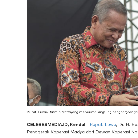
Bupati Luwu, Basmin Mattayang menerima langsung penghargaan yang d
CELEBESMEDIA.ID, Kendal
-
Bupati Luwu
, Dr. H. 
Penggerak Koperasi Madya dari Dewan Koperasi Nas