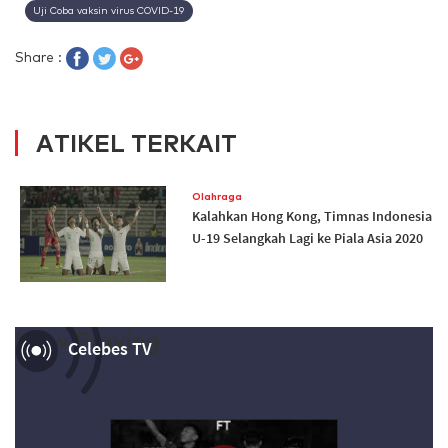
Uji Coba vaksin virus COVID-19
Share :
ATIKEL TERKAIT
Olahraga
Kalahkan Hong Kong, Timnas Indonesia
U-19 Selangkah Lagi ke Piala Asia 2020
Now Playing
Celebes TV