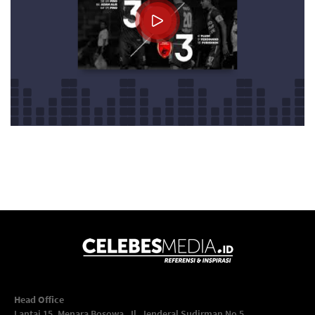
Head Office
Lantai 15, Menara Bosowa. Jl. Jenderal Sudirman No 5,