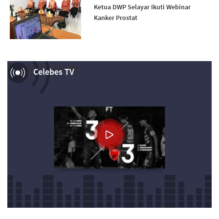
Ketua DWP Selayar Ikuti Webinar
Kanker Prostat
Now Playing
Celebes TV