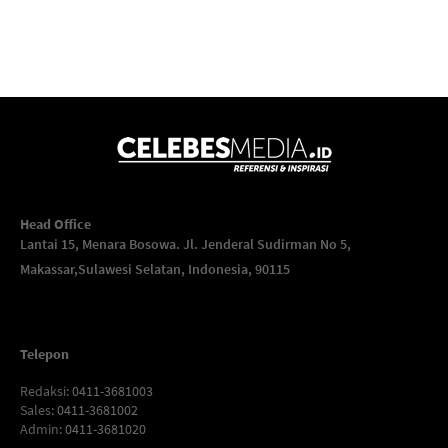
Head Office
Lantai 15, Menara Bosowa. Jl. Jenderal Sudirman No 5,
Makassar,
Sulawesi Selatan, Indonesia, 90115
Telepon
Redaksi
: 0411-3681003
Sales
: 0411-3681002
Admin
: 0411-3681020