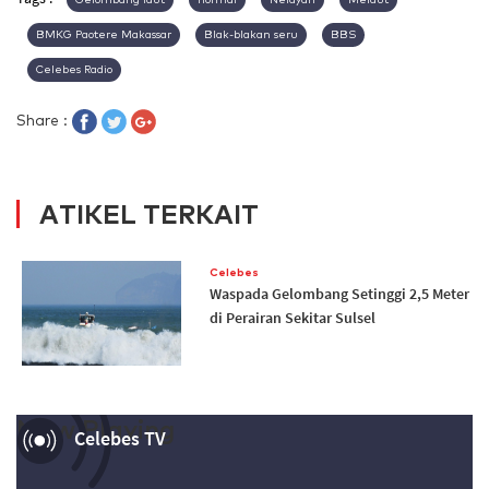
BMKG Paotere Makassar
Blak-blakan seru
BBS
Celebes Radio
Share :
ATIKEL TERKAIT
Celebes
Waspada Gelombang Setinggi 2,5 Meter
di Perairan Sekitar Sulsel
Now Playing
Celebes TV