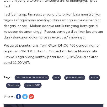
Dan tim yang diturunkan tentunya ahli di bidangnya," jelas
Tedi.
Tedi berharap, tim rescuer yang diturunkan bisa menjalankan
tugas sebagaimana mestinya dan semoga evakuasi berjalan
dengan lancar. "Mohon doanya untuk tim yang bertugas di
kawasan dataran tinggi Papua, semoga diberikan kesehatan
dan kelancaran dalam proses evakuasi," imbuhnya.
Pesawat perintis jenis Twin Otter DHC6-400 dengan nomor
registrasi PK-CDC milik PT. Carpediem Aviasi Mandiri rute
Timika-Ilaga hilang kontak pada Rabu (18/9/2019) sekitar
pukul 11.00 WIT.
Tags :
Vertical Rescue Indonesia
SAR
pesawat jatuh
Papua
Basarnas
operasi SAR
Share :