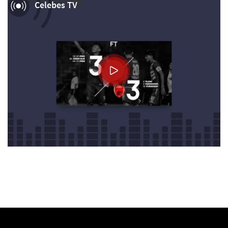
Now Playing
Celebes TV