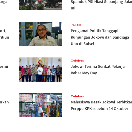
arga
Spanduk PSI Hiasi Sepanjang Jala
Ini
Politik
ort,
Pengamat Politik Tanggapi
iliun
Kunjungan Jokowi dan Sandiaga
Uno di Sulsel
Celebes
Resmi
Jokowi Terima Serikat Pekerja
Bahas May Day
Celebes
urkan
Mahasiswa Desak Jokowi Terbitka
Perppu KPK sebelum 14 Oktober