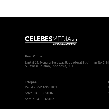
Head Office
Lantai 15, Menara Bosowa. Jl. Jenderal Sudirman No 5, M
Sulawesi Selatan, Indonesia, 90115
Telepon
Redaksi
: 0411-3681003
Sales
: 0411-3681002
Admin
: 0411-3681020