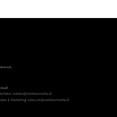
akassar,
Email
Redaksi:
redaksi@celebesmedia.id
Sales & Marketing:
sales.cm@celebesmedia.id