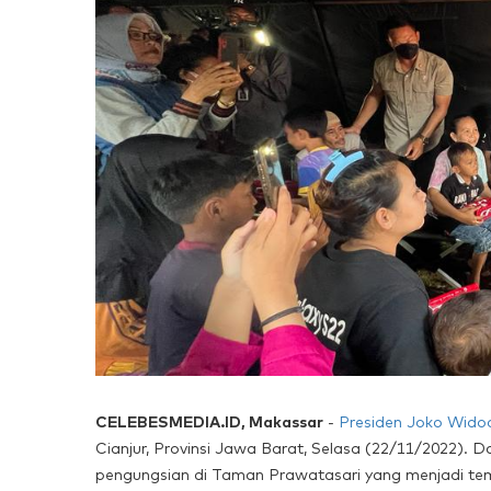
CELEBESMEDIA.ID, Makassar
-
Presiden
Joko Wido
Cianjur, Provinsi Jawa Barat, Selasa (22/11/2022).
pengungsian di Taman Prawatasari yang menjadi te