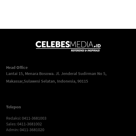
Head Office
Lantai 15, Menara Bosowa. Jl. Jenderal Sudirman No 5,
Makassar,
Sulawesi Selatan, Indonesia, 90115
Telepon
Redaksi
: 0411-3681003
Sales
: 0411-3681002
Admin
: 0411-3681020