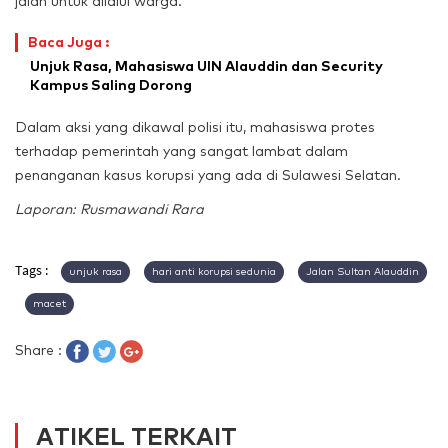
jalan untuk dilalui warga.
Baca Juga :
Unjuk Rasa, Mahasiswa UIN Alauddin dan Security
Kampus Saling Dorong
Dalam aksi yang dikawal polisi itu, mahasiswa protes
terhadap pemerintah yang sangat lambat dalam
penanganan kasus korupsi yang ada di Sulawesi Selatan.
Laporan: Rusmawandi Rara
Tags :
unjuk rasa
hari anti korupsi sedunia
Jalan Sultan Alauddin
macet
Share :
ATIKEL TERKAIT