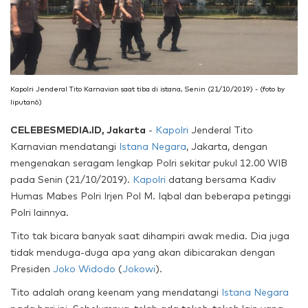
Kapolri Jenderal Tito Karnavian saat tiba di istana, Senin (21/10/2019) - (foto by
liputan6)
CELEBESMEDIA.ID, Jakarta
-
Kapolri
Jenderal Tito
Karnavian mendatangi
Istana Negara
, Jakarta, dengan
mengenakan seragam lengkap Polri sekitar pukul 12.00 WIB
pada Senin (21/10/2019).
Kapolri
datang bersama Kadiv
Humas Mabes Polri Irjen Pol M. Iqbal dan beberapa petinggi
Polri lainnya.
Tito tak bicara banyak saat dihampiri awak media. Dia juga
tidak menduga-duga apa yang akan dibicarakan dengan
Presiden
Joko Widodo
(
Jokowi
).
Tito adalah orang keenam yang mendatangi
Istana Negara