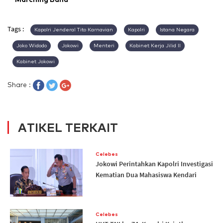
Tags :
Kapolri Jenderal Tito Karnavian
Kapolri
Istana Negara
Joko Widodo
Jokowi
Menteri
Kabinet Kerja Jilid II
Kabinet Jokowi
Share :
ATIKEL TERKAIT
Celebes
Jokowi Perintahkan Kapolri Investigasi
Kematian Dua Mahasiswa Kendari
Celebes