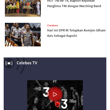
HUT TNI ke-74, Kapolri Kejutkan
Panglima TNI dengan Marching Band
Celebes
Hari Ini DPR RI Tetapkan Komjen Idham
Azis Sebagai Kapolri
Now Playing
Celebes TV