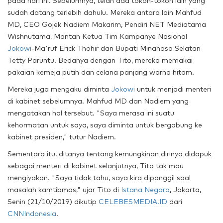
pada hari ini. Sebelumnya, telah ada tokoh-tokoh lain yang
sudah datang terlebih dahulu. Mereka antara lain Mahfud
MD, CEO Gojek Nadiem Makarim, Pendiri NET Mediatama
Wishnutama, Mantan Ketua Tim Kampanye Nasional
Jokowi
-Ma'ruf Erick Thohir dan Bupati Minahasa Selatan
Tetty Paruntu. Bedanya dengan Tito, mereka memakai
pakaian kemeja putih dan celana panjang warna hitam.
Mereka juga mengaku diminta
Jokowi
untuk menjadi menteri
di kabinet sebelumnya. Mahfud MD dan Nadiem yang
mengatakan hal tersebut. "Saya merasa ini suatu
kehormatan untuk saya, saya diminta untuk bergabung ke
kabinet presiden," tutur Nadiem.
Sementara itu, ditanya tentang kemungkinan dirinya didapuk
sebagai menteri di kabinet selanjutnya, Tito tak mau
mengiyakan. "Saya tidak tahu, saya kira dipanggil soal
masalah kamtibmas," ujar Tito di
Istana Negara
, Jakarta,
Senin (21/10/2019) dikutip
CELEBESMEDIA.ID
dari
CNNIndonesia
.