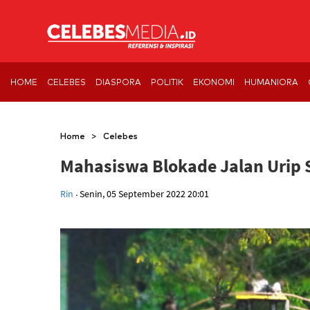
HOME
CELEBES
DIASPORA
POLITIK
EKONOMI
HUMANIORA
>
Home
Celebes
Mahasiswa Blokade Jalan Urip
.
Rin
Senin, 05 September 2022 20:01