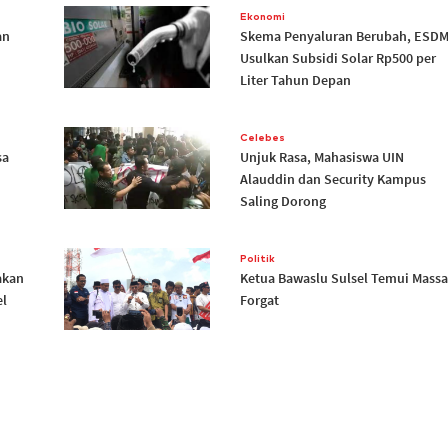
Ekonomi
an
Skema Penyaluran Berubah, ESD
Usulkan Subsidi Solar Rp500 per
Liter Tahun Depan
Celebes
sa
Unjuk Rasa, Mahasiswa UIN
Alauddin dan Security Kampus
Saling Dorong
Politik
akan
Ketua Bawaslu Sulsel Temui Mass
el
Forgat