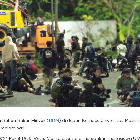
n Bahan Bakar Minyak (
BBM
) di depan Kampus Universitas Muslim
 malam hari.
22) Pukul 19.35 Wita. Massa aksi yang merupakan mahasiswa UM