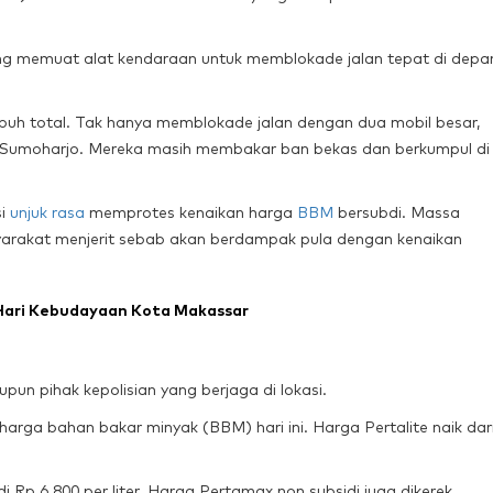
ng memuat alat kendaraan untuk memblokade jalan tepat di depa
lumpuh total. Tak hanya memblokade jalan dengan dua mobil besar,
ip Sumoharjo. Mereka masih membakar ban bekas dan berkumpul di
si
unjuk rasa
memprotes kenaikan harga
BBM
bersubdi. Massa
rakat menjerit sebab akan berdampak pula dengan kenaikan
 Hari Kebudayaan Kota Makassar
pun pihak kepolisian yang berjaga di lokasi.
rga bahan bakar minyak (BBM) hari ini. Harga Pertalite naik dar
i Rp 6.800 per liter. Harga Pertamax non subsidi juga dikerek