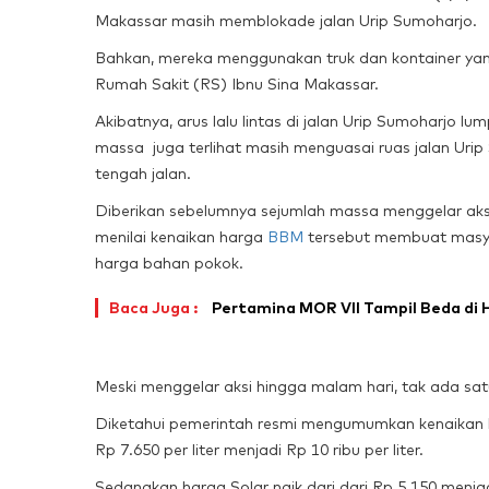
Makassar masih memblokade jalan Urip Sumoharjo.
Bahkan, mereka menggunakan truk dan kontainer ya
Rumah Sakit (RS) Ibnu Sina Makassar.
Akibatnya, arus lalu lintas di jalan Urip Sumoharjo 
massa juga terlihat masih menguasai ruas jalan Ur
tengah jalan.
Diberikan sebelumnya sejumlah massa menggelar ak
menilai kenaikan harga
BBM
tersebut membuat masya
harga bahan pokok.
Baca Juga :
Pertamina MOR VII Tampil Beda di
Meski menggelar aksi hingga malam hari, tak ada satu
Diketahui pemerintah resmi mengumumkan kenaikan ha
Rp 7.650 per liter menjadi Rp 10 ribu per liter.
Sedangkan harga Solar naik dari dari Rp 5.150 menjad