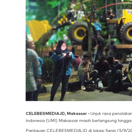
CELEBESMEDIA.ID, Makassar -
Unjuk rasa penolaka
Indonesia (UMI) Makassar masih berlangsung hingga
Pantauan CELEBESMEDIA.ID di lokasi Senin (5/9/20