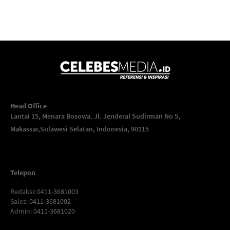
Head Office
Lantai 15, Menara Bosowa. Jl. Jenderal Sudirman No 5,
Makassar,
Sulawesi Selatan, Indonesia, 90115
Telepon
Redaksi
: 0411-3681003
Sales
: 0411-3681002
Admin
: 0411-3681020