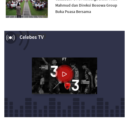
Mahmud dan Direksi Bosowa Group
Buka Puasa Bersama
Now Playing
Celebes TV