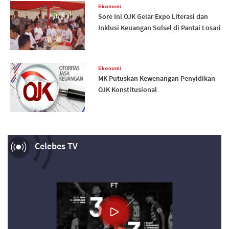
Ekonomi
Sore Ini OJK Gelar Expo Literasi dan
Inklusi Keuangan Sulsel di Pantai Losari
Ekonomi
MK Putuskan Kewenangan Penyidikan
OJK Konstitusional
Now Playing
Celebes TV