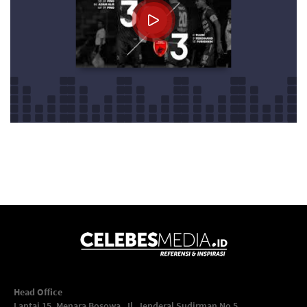
Head Office
Lantai 15, Menara Bosowa. Jl. Jenderal Sudirman No 5,