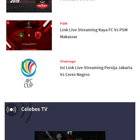
PSM
Link Live Streaming Kaya FC Vs PSM
Makassar
Olahraga
Ini Link Live Streaming Persija Jakarta
Vs Ceres Negros
Now Playing
Celebes TV