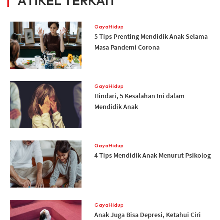
ATIKEL TERKAIT
GayaHidup
5 Tips Prenting Mendidik Anak Selama
Masa Pandemi Corona
GayaHidup
Hindari, 5 Kesalahan Ini dalam
Mendidik Anak
GayaHidup
4 Tips Mendidik Anak Menurut Psikolog
GayaHidup
Anak Juga Bisa Depresi, Ketahui Ciri