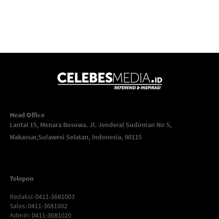
Head Office
Lantai 15, Menara Bosowa. Jl. Jenderal Sudirman No 5,
Makassar,
Sulawesi Selatan, Indonesia, 90115
Telepon
Redaksi
: 0411-3681003
Sales
: 0411-3681002
Admin
: 0411-3681020