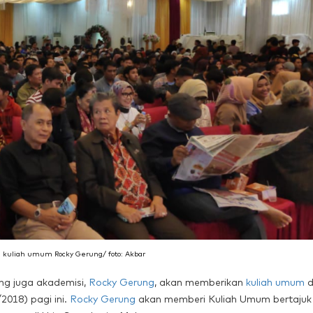
 kuliah umum Rocky Gerung/ foto: Akbar
ng juga akademisi,
Rocky Gerung
, akan memberikan
kuliah umum
d
2018) pagi ini.
Rocky Gerung
akan memberi Kuliah Umum bertajuk