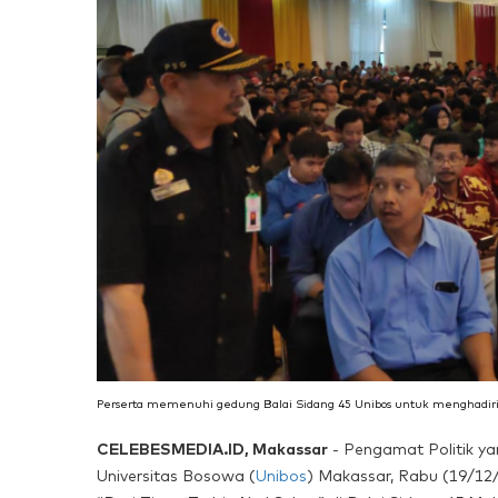
Perserta memenuhi gedung Balai Sidang 45 Unibos untuk menghadiri
CELEBESMEDIA.ID, Makassar
- Pengamat Politik ya
Universitas Bosowa (
Unibos
) Makassar, Rabu (19/12/