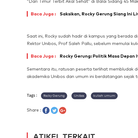
“Dari Timur Terbit Akal Sehat” di Balai Sidang 45 Ma
Baca Juga :
Saksikan, Rocky Gerung Siang Ini Li
Saat ini, Rocky sudah hadir di kampus yang berada 
Rektor Unibos, Prof Saleh Pallu, sebelum memulai ku
Baca Juga :
Rocky Gerung: Politik Masa Depan 
Sementara itu, ratusan peserta terlihat membludak d
akademika Unibos dan umum ini berdatangan sejak t
Tags :
Rocky Gerung
Unibos
kuliah umum
Share :
ATIKEL TERKAIT