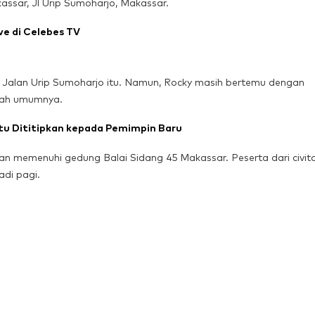
kassar, Jl Urip Sumoharjo, Makassar.
ve di Celebes TV
di Jalan Urip Sumoharjo itu. Namun, Rocky masih bertemu dengan
liah umumnya.
Itu Dititipkan kepada Pemimpin Baru
an memenuhi gedung Balai Sidang 45 Makassar. Peserta dari civit
adi pagi.