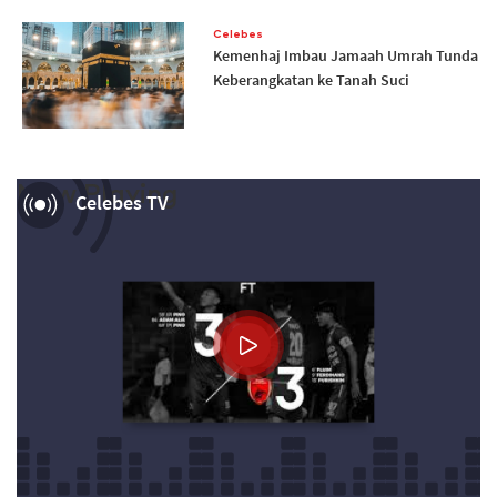
Celebes
Kemenhaj Imbau Jamaah Umrah Tunda
Keberangkatan ke Tanah Suci
Now Playing
Celebes TV