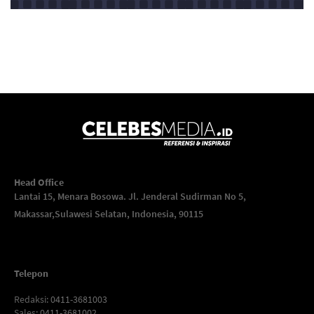
Head Office
Lantai 15, Menara Bosowa. Jl. Jenderal Sudirman No 5,
Makassar,
Sulawesi Selatan, Indonesia, 90115
Telepon
Redaksi
: 0411-3681003
Sales
: 0411-3681002