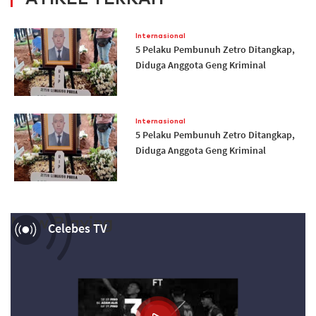
Internasional
5 Pelaku Pembunuh Zetro Ditangkap,
Diduga Anggota Geng Kriminal
Internasional
5 Pelaku Pembunuh Zetro Ditangkap,
Diduga Anggota Geng Kriminal
Now Playing
Celebes TV