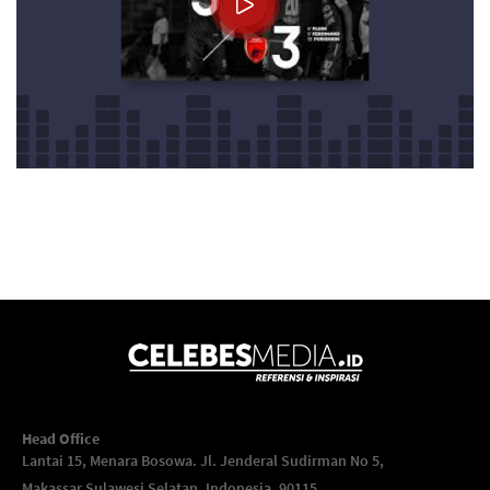
Head Office
Lantai 15, Menara Bosowa. Jl. Jenderal Sudirman No 5,
Makassar,
Sulawesi Selatan, Indonesia, 90115