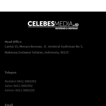
Head Office
Lantai 15, Menara Bosowa. Jl. Jenderal Sudirman No 5,
Makassar,
Sulawesi Selatan, Indonesia, 90115
Telepon
Redaksi
: 0411-3681003
Sales
: 0411-3681002
Admin
: 0411-3681020
Email