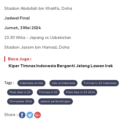
Stadion Abdullah bin Khalifa, Doha
Jadwal Final
Jumat, 3 Mei 2024
23.30 Wita - Jepang vs Uzbekistan
Stadion Jassim bin Hamad, Doha
Baca Juga :
Kiper Timnas Indonesia Berganti Jelang Lawan Irak
Tags :
Indonesia vs Irak
Irak vs Indonesia
Timnas U-23 Indonesia
Piala Asia U-23
Timnas U-23
Piala Asia U-23 2024
Olimpiade 2024
jadwal pertandingan
Share :