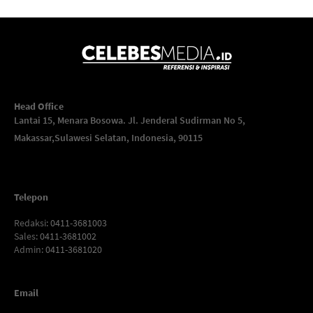
Head Office
Lantai 15, Menara Bosowa. Jl. Jenderal Sudirman No 5,
Makassar,
Sulawesi Selatan, Indonesia, 90115
Telepon
Redaksi
: 0411-3681003
Sales
: 0411-3681002
Admin
: 0411-3681020
Email