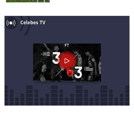
Now Playing
Celebes TV