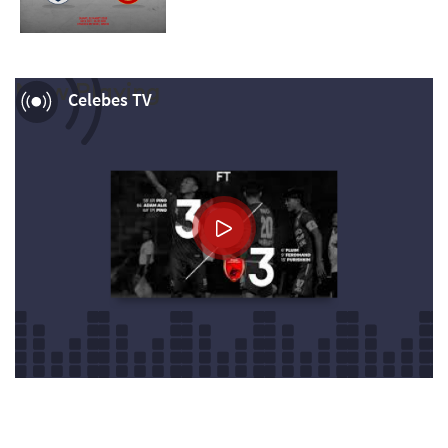
Now Playing
Celebes TV