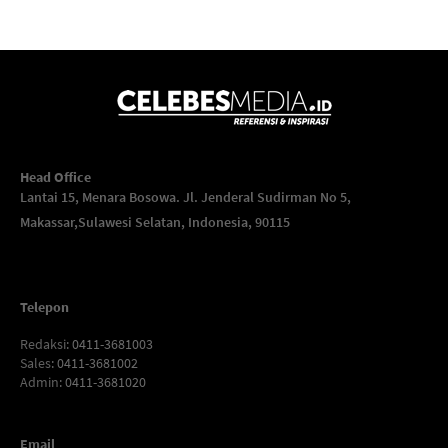
Head Office
Lantai 15, Menara Bosowa. Jl. Jenderal Sudirman No 5,
Makassar,
Sulawesi Selatan, Indonesia, 90115
Telepon
Redaksi
: 0411-3681003
Sales
: 0411-3681002
Admin
: 0411-3681020
Email