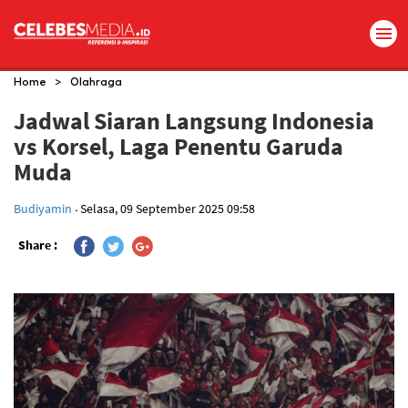
>
Home
Olahraga
Jadwal Siaran Langsung Indonesia
vs Korsel, Laga Penentu Garuda
Muda
.
Budiyamin
Selasa, 09 September 2025 09:58
Share :