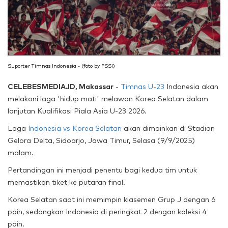
Suporter Timnas Indonesia - (foto by PSSI)
CELEBESMEDIA.ID, Makassar
-
Timnas U-23
Indonesia akan
melakoni laga 'hidup mati' melawan Korea Selatan dalam
lanjutan Kualifikasi Piala Asia U-23 2026.
Laga
Indonesia vs Korea Selatan
akan dimainkan di Stadion
Gelora Delta, Sidoarjo, Jawa Timur, Selasa (9/9/2025)
malam.
Pertandingan ini menjadi penentu bagi kedua tim untuk
memastikan tiket ke putaran final.
Korea Selatan saat ini memimpin klasemen Grup J dengan 6
poin, sedangkan Indonesia di peringkat 2 dengan koleksi 4
poin.