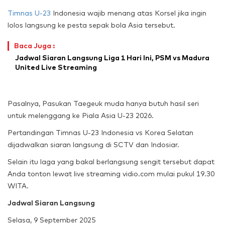
Timnas U-23
Indonesia wajib menang atas Korsel jika ingin
lolos langsung ke pesta sepak bola Asia tersebut.
Baca Juga :
Jadwal Siaran Langsung Liga 1 Hari Ini, PSM vs Madura
United Live Streaming
Pasalnya, Pasukan Taegeuk muda hanya butuh hasil seri
untuk melenggang ke Piala Asia U-23 2026.
Pertandingan Timnas U-23 Indonesia vs Korea Selatan
dijadwalkan siaran langsung di SCTV dan Indosiar.
Selain itu laga yang bakal berlangsung sengit tersebut dapat
Anda tonton lewat live streaming vidio.com mulai pukul 19.30
WITA.
Jadwal Siaran Langsung
Selasa, 9 September 2025