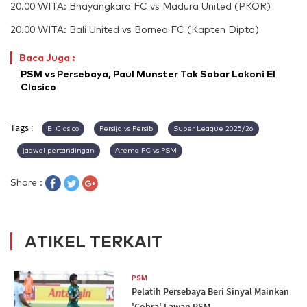
20.00 WITA: Bhayangkara FC vs Madura United (PKOR)
20.00 WITA: Bali United vs Borneo FC (Kapten Dipta)
Baca Juga :
PSM vs Persebaya, Paul Munster Tak Sabar Lakoni El
Clasico
Tags :
El Clasico
Persija vs Persib
Super League 2025/26
jadwal pertandingan
Arema FC vs PSM
Share :
ATIKEL TERKAIT
PSM
Pelatih Persebaya Beri Sinyal Mainkan
'Cobra' Lawan PSM