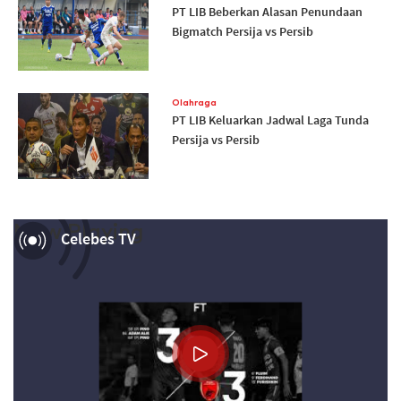
PT LIB Beberkan Alasan Penundaan
Bigmatch Persija vs Persib
Olahraga
PT LIB Keluarkan Jadwal Laga Tunda
Persija vs Persib
Now Playing
Celebes TV