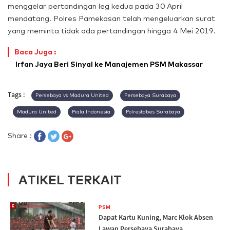
menggelar pertandingan leg kedua pada 30 April
mendatang. Polres Pamekasan telah mengeluarkan surat
yang meminta tidak ada pertandingan hingga 4 Mei 2019.
Baca Juga :
Irfan Jaya Beri Sinyal ke Manajemen PSM Makassar
Tags :
Persebaya vs Madura United
Persebaya Surabaya
Madura United
Piala Indonesia
Polrestabes Surabaya
Share :
ATIKEL TERKAIT
PSM
Dapat Kartu Kuning, Marc Klok Absen
Lawan Persebaya Surabaya