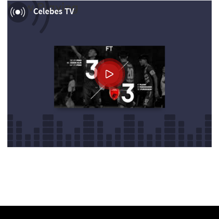
Now Playing
Celebes TV