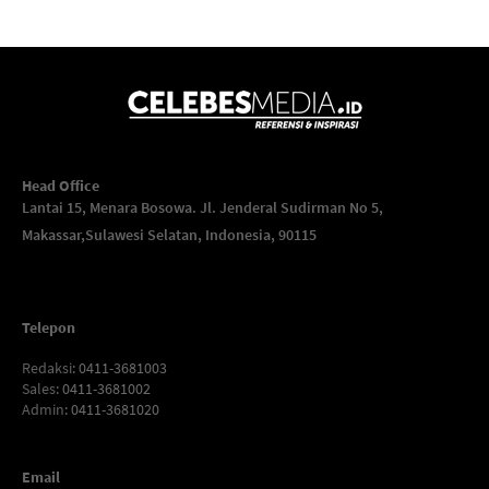
Head Office
Lantai 15, Menara Bosowa. Jl. Jenderal Sudirman No 5,
Makassar,
Sulawesi Selatan, Indonesia, 90115
Telepon
Redaksi
: 0411-3681003
Sales
: 0411-3681002
Admin
: 0411-3681020
Email