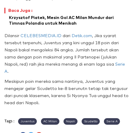
Baca Juga :
Krzysztof Piatek, Mesin Gol AC Milan Mundur dari
Timnas Polandia untuk Menikah
Dilansir
CELEBESMEDIA.ID
dari
Detik.com
, Jika syarat
tersebut terpenuhi, Juventus yang kini unggul 18 poin dari
Napoli bakal mengoleksi 84 angka. Jumlah tersebut akan
sama dengan poin maksimal yang Il Partenopei (julukan
Napoli, red) raih jika mereka menang di enam laga sisa
Serie
A
.
Meskipun poin mereka sama nantinya, Juventus yang
mengejar gelar Scudetto ke-8 berunutn tetap tak tergusur
dari puncak klasemen, karena Si Nyonya Tua unggul head to
head dari Napoli.
Tags :
Juventus
AC Milan
Napoli
Scudetto
Serie A