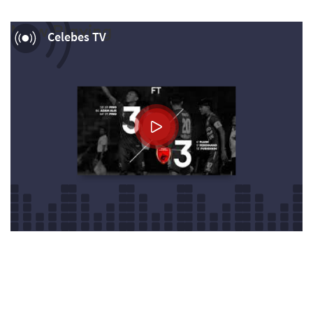
Now Playing
Celebes TV