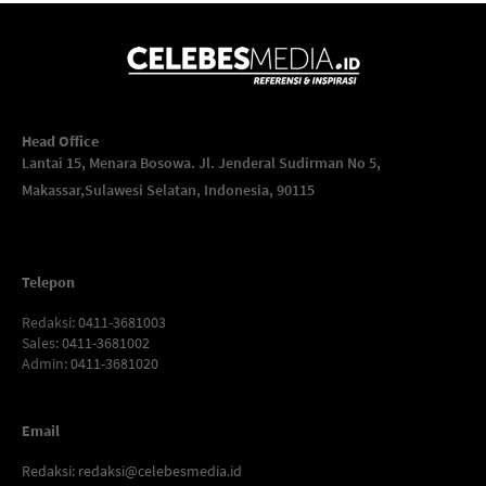
Head Office
Lantai 15, Menara Bosowa. Jl. Jenderal Sudirman No 5,
Makassar,
Sulawesi Selatan, Indonesia, 90115
Telepon
Redaksi
: 0411-3681003
Sales
: 0411-3681002
Admin
: 0411-3681020
Email
Redaksi:
redaksi@celebesmedia.id