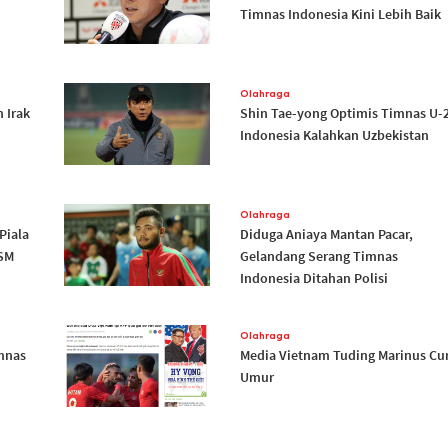
Timnas Indonesia Kini Lebih Baik
Olahraga
 Irak
Shin Tae-yong Optimis Timnas U-
Indonesia Kalahkan Uzbekistan
Olahraga
Piala
Diduga Aniaya Mantan Pacar,
PSM
Gelandang Serang Timnas
Indonesia Ditahan Polisi
Olahraga
mnas
Media Vietnam Tuding Marinus Cur
Umur