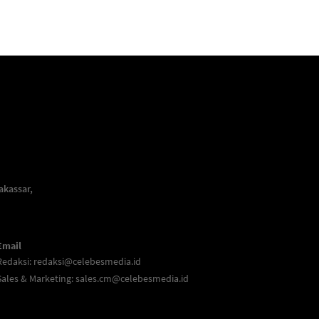
akassar,
Email
Redaksi:
redaksi@celebesmedia.id
Sales & Marketing:
sales.cm@celebesmedia.id