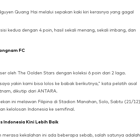
uyen Quang Hai melalui sepakan kaki kiri kerasnya yang gagal
sisi kedua dengan 4 poin, hasil sekali menang, sekali imbang, dan
Seongnam FC
er oleh The Golden Stars dengan koleksi 6 poin dari 2 laga.
aya yakin kami bisa lolos ke babak berikutnya," kata pelatih asal
tnam, dikutip dari ANTARA.
pekan ini melawan Filipina di Stadion Manahan, Solo, Sabtu (21/12)
 kelolosan Indonesia ke semifinal.
 Indonesia Kini Lebih Baik
n merasa kekalahan ini ada beberapa sebab, salah satunya adalah