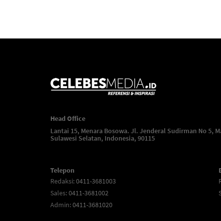
Head Office
Lantai 15, Menara Bosowa. Jl. Jenderal Sudirman No 5, M
Sulawesi Selatan, Indonesia, 90115
Telepon
Redaksi
: 0411-3681003
Sales
: 0411-3681002
Admin
: 0411-3681020