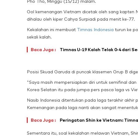
Pho Tho, Minggu (15/12) malam.
Gol kemenangan Vietnam dicetak oleh sang kapten Ng
dihalau oleh kiper Cahya Surpiadi pada menit ke-77.
Kekalahan ini membuat
Timnas Indonesia
turun ke po
sekali kalah.
Baca Juga :
Timnas U-19 Kalah Telak 0-4 dari 
Posisi Skuad Garuda di puncak klasemen Grup B diges
"Saya masih mempersiapkan diri untuk semifinal dan s
Korea Selatan itu pada jumpa pers pasca laga vs Vie
Nasib Indonesia ditentukan pada laga terakhir akhir 
Kemenangan pada laga nanti akan sangat menentukan
Baca Juga :
Peringatan Shin ke Vietnam: Timnas
Sementara itu, soal kekalahan melawan Vietnam, Shi