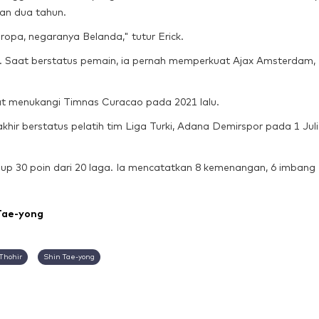
an dua tahun.
ropa, negaranya Belanda," tutur Erick.
la. Saat berstatus pemain, ia pernah memperkuat Ajax Amsterdam,
pat menukangi Timnas Curacao pada 2021 lalu.
akhir berstatus pelatih tim Liga Turki, Adana Demirspor pada 1 Juli
up 30 poin dari 20 laga. Ia mencatatkan 8 kemenangan, 6 imbang
 Tae-yong
 Thohir
Shin Tae-yong