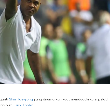
gganti
Shin Tae-yong
yang dirumorkan kuat menduduki kursi pelatih
kan oleh
Erick Thohir
.