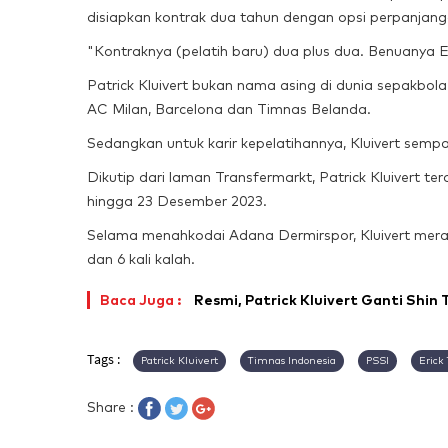
disiapkan kontrak dua tahun dengan opsi perpanjang
"Kontraknya (pelatih baru) dua plus dua. Benuanya E
Patrick Kluivert bukan nama asing di dunia sepakbo
AC Milan, Barcelona dan Timnas Belanda.
Sedangkan untuk karir kepelatihannya, Kluivert sem
Dikutip dari laman Transfermarkt, Patrick Kluivert ter
hingga 23 Desember 2023.
Selama menahkodai Adana Dermirspor, Kluivert mera
dan 6 kali kalah.
Baca Juga :
Resmi, Patrick Kluivert Ganti Shin
Tags :
Patrick Kluivert
Timnas Indonesia
PSSI
Erick
Share :