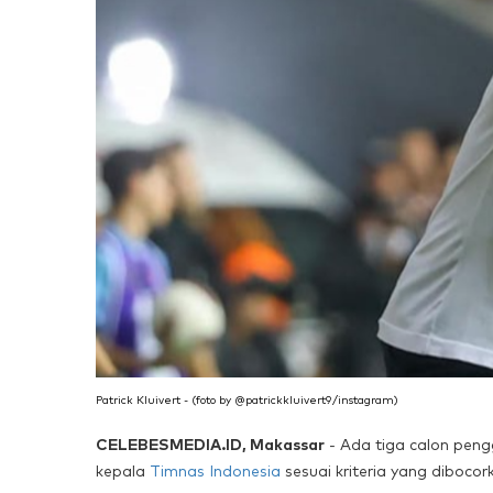
Patrick Kluivert - (foto by @patrickkluivert9/instagram)
CELEBESMEDIA.ID, Makassar
- Ada tiga calon pen
kepala
Timnas Indonesia
sesuai kriteria yang dibocor