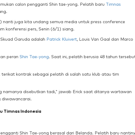
ukan calon pengganti Shin tae-yong. Pelatih baru
Timnas
ang.
nanti juga kita undang semua media untuk press conference
am konferensi pers, Senin (6/1) siang.
i Skuad Garuda adalah
Patrick Kluivert
, Louis Van Gaal dan Marco
kan peran
Shin Tae-yong
. Saat ini, pelatih berusia 48 tahun tersebu
rikat kontrak sebagai pelatih di salah satu klub atau tim
g namanya disebutkan tadi," jawab Erick saat ditanya wartawan
 diwawancarai.
ru Timnas Indonesia
engganti Shin Tae-yong berasal dari Belanda. Pelatih baru nantin