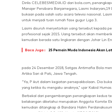
Dirilis CELEBESMEDIA.ID dari bola.com, penangkapan
Manajer Persibara Banjarnegara, Lasmi Indaryani,19
bukaan pada salah satu acara televisi nasional. Lasm
untuk menjadi tuan rumah fase gugur Liga 3.
Lasmi disuruh menyetorkan uang tersebut kepada perant
profesional sejak 2015. Uang tersebut akan member
kemudian berada satu lingkaran dengan Johar Lin En
Baca Juga :
25 Pemain Muda Indonesia Akan Lat
pada 24 Desember 2018, Satgas Antimafia Bola men
Artika Sari di Pati, Jawa Tengah.
"Ya, P ikut dalam kegiatan persepakbolaan. Dia buka
yang ketika itu mengaku anaknya," ujar
Kabid Humas 
Berbekal dari pengembangan penangkapan kedua ters
belakangan diketahui merupakan Anggota Komite Eks
kemudian ditangkap di Bandara Halim Perdanakusum