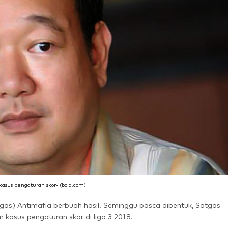
kasus pengaturan skor- (bola.com)
gas) Antimafia berbuah hasil. Seminggu pasca dibentuk, Satgas
kasus pengaturan skor di liga 3 2018.