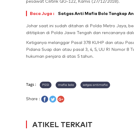
pesawat Cilitink QG-122, Kamis (27/12/2018).
Baca Juga :
Satgas Anti Mafia Bola Tangkap Ang
Johar saat ini sudah ditahan di Polda Metro Jaya, b
dititipkan di Polda Jawa Tengah dan rencananya da
Ketiganya melanggar Pasal 378 KUHP dan atau Pasa
Pidana Suap dan atau pasal 3, 4, 5, UU RI Nomor 8 
hukuman penjara di atas 5 tahun.
Tags :
PSSI
mafia bola
satgas antimafia
Share :
ATIKEL TERKAIT