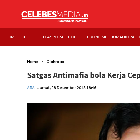
HOME
CELEBES
DIASPORA
POLITIK
EKONOMI
HUMANIORA
>
Home
Olahraga
Satgas Antimafia bola Kerja Ce
.
ARA
Jumat, 28 Desember 2018 18:46