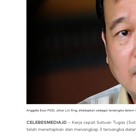
Anggota Exco PSSI, Johar Lin Eng, ditetapkan sebagai tersangka dalam 
CELEBESMEDIA.ID
– Kerja cepat Satuan Tugas (Sat
telah menetapkan dan menangkap 3 tersangka dalam 