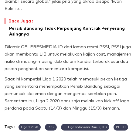
diambil secara global,” jelas pria yang akrab disapa ‘Iwan
Bule’ itu.
Baca Juga :
Persib Bandung Tidak Perpanjang Kontrak Penyerang
Asingnya
Dilansir CELEBESMEDIA.ID dari laman resmi PSSI, PSSI juga
akan membantu LIB untuk melakukan kajian cost, manajemen
risiko di masing-masing klub dalam kondisi terburuk usai dua
pekan penghentian sementara kompetisi.
Saat ini kompetisi Liga 1 2020 telah memasuki pekan ketiga
yang sementara menempatkan Persib Bandung sebagai
pemuncak klasemen dengan mengemas sembilan poin.
Sementara itu, Liga 2 2020 baru saja melakukan kick off laga
perdana pada Sabtu (14/3) dan Minggu (15/3) kemarin.
Tags :
Liga 1 2020
PSSI
PT Liga Indonesia Baru (LIB)
PT LIB