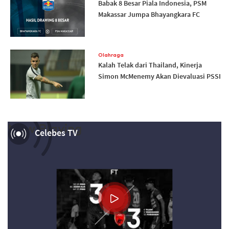
Babak 8 Besar Piala Indonesia, PSM
Makassar Jumpa Bhayangkara FC
Olahraga
Kalah Telak dari Thailand, Kinerja
Simon McMenemy Akan Dievaluasi PSSI
Now Playing
Celebes TV