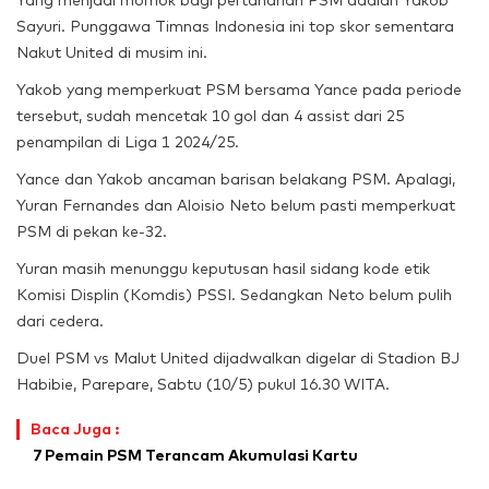
Yang menjadi momok bagi pertahanan PSM adalah Yakob
Sayuri. Punggawa Timnas Indonesia ini top skor sementara
Nakut United di musim ini.
Yakob yang memperkuat PSM bersama Yance pada periode
tersebut, sudah mencetak 10 gol dan 4 assist dari 25
penampilan di Liga 1 2024/25.
Yance dan Yakob ancaman barisan belakang PSM. Apalagi,
Yuran Fernandes dan Aloisio Neto belum pasti memperkuat
PSM di pekan ke-32.
Yuran masih menunggu keputusan hasil sidang kode etik
Komisi Displin (Komdis) PSSI. Sedangkan Neto belum pulih
dari cedera.
Duel PSM vs Malut United dijadwalkan digelar di Stadion BJ
Habibie, Parepare, Sabtu (10/5) pukul 16.30 WITA.
Baca Juga :
7 Pemain PSM Terancam Akumulasi Kartu