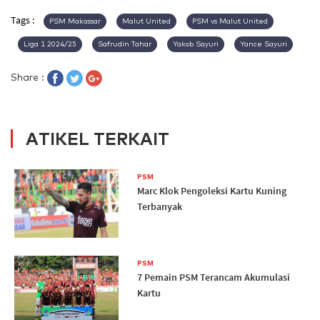
Tags :
PSM Makassar
Malut United
PSM vs Malut United
Liga 1 2024/25
Safrudin Tahar
Yakob Sayuri
Yance Sayuri
Share :
ATIKEL TERKAIT
PSM
Marc Klok Pengoleksi Kartu Kuning
Terbanyak
PSM
7 Pemain PSM Terancam Akumulasi
Kartu