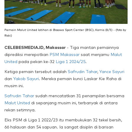
Pemain Malut United latihan di Bosowa Sport Center (BSC), Kamis (8/5) - (foto by
Riski)
CELEBESMEDIA.ID, Makassar
- Tiga mantan pemainnya
diprediksi merepotkan
PSM Makassar
saat menjamu
Malut
United
pada pekan ke-32
Liga 1 2024/25
.
Ketiga pemain tersebut adalah
Safrudin Tahar
,
Yance Sayuri
dan
Yakob Sayuri
. Mereka pemain kunci Laskar Kie Raha di
musim ini.
Safrudin Tahar
sudah mencatatkan 31 penampilan bersama
Malut United
di sepanjang musim ini, terbanyak di antara
rekan setimnya.
Eks PSM di Liga 1 2022/23 itu membukukan 32 tekel bersih,
66 halauan dan 54 sapuan. Ia sangat disiplin di barisan