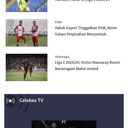
PSM
Yakob Sayuri Tinggalkan PSM, Kirim
Salam Perpisahan Menyentuh
Olahraga
Liga 1 2024/25: Victor Mansaray Resmi
Berseragam Malut United
Now Playing
Celebes TV