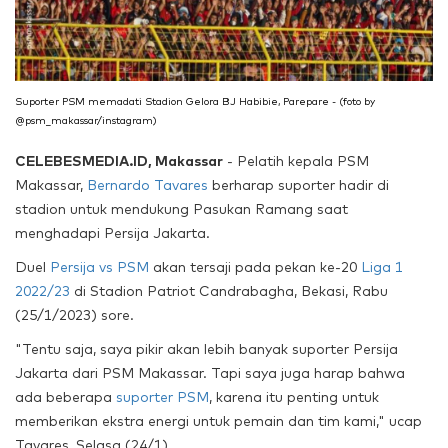
Suporter PSM memadati Stadion Gelora BJ Habibie, Parepare - (foto by
@psm_makassar/instagram)
CELEBESMEDIA.ID, Makassar
- Pelatih kepala PSM
Makassar,
Bernardo Tavares
berharap suporter hadir di
stadion untuk mendukung Pasukan Ramang saat
menghadapi Persija Jakarta.
Duel
Persija vs PSM
akan tersaji pada pekan ke-20
Liga 1
2022/23
di Stadion Patriot Candrabagha, Bekasi, Rabu
(25/1/2023) sore.
"Tentu saja, saya pikir akan lebih banyak suporter Persija
Jakarta dari PSM Makassar. Tapi saya juga harap bahwa
ada beberapa
suporter PSM
, karena itu penting untuk
memberikan ekstra energi untuk pemain dan tim kami," ucap
Tavares, Selasa (24/1).