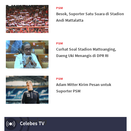
PSM
Besok, Suporter Satu Suara di Stadion
Andi Mattalatta
PSM
Curhat Soal Stadion Mattoanging,
Daeng Uki Menangis di DPR RI
PSM
Adam Mitter Kirim Pesan untuk
Suporter PSM
Now Playing
Celebes TV